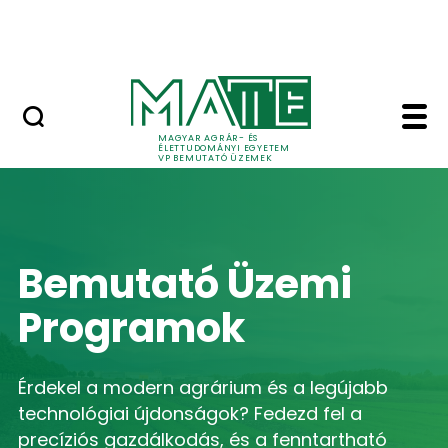
Ugrás a fő tartalomhoz
Megközelíthetőség/Térkép
Home - VP Bemutató
MAGYAR AGRÁR- ÉS
ÉLETTUDOMÁNYI EGYETEM
VP BEMUTATÓ ÜZEMEK
Bemutató Üzemi
Programok
Érdekel a modern agrárium és a legújabb
technológiai újdonságok? Fedezd fel a
precíziós gazdálkodás, és a fenntartható