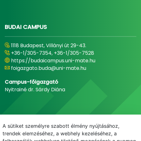
BUDAI CAMPUS
1118 Budapest, Villányi út 29-43.
+36-1/305-7354, +36-1/305-7528
https://budaicampus.uni-mate.hu
foigazgato.buda@uni-mate.hu
Campus-főigazgató
Nyitrainé dr. Sárdy Diána
A sütiket személyre szabott élmény nyújtásához,
trendek elemzéséhez, a webhely kezeléséhez, a